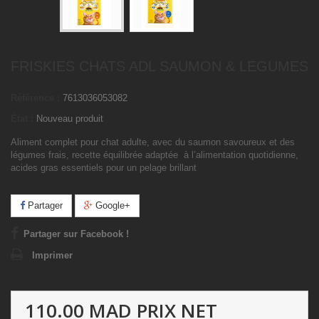
FRISKIES CHATS ADL SAUMON & LEGUMES
Référence :
7613036053082
État :
Nouveau produit
Aliment complet pour chat adulte, avec du saumon savoureux et des
légumes frais, recette équilibrée adaptée à l’alimentation quotidienne,
acides gras essentiels pour un pelage brillant
Partager
Google+
Partager sur Facebook !
Imprimer
110.00 MAD
PRIX NET