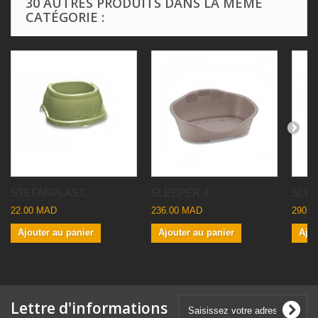
30 AUTRES PRODUITS DANS LA MÊME
CATÉGORIE :
STEFANPLAST...
SLEEPER 4
SLEE
22.00 MAD
236.00 MAD
290.0
Ajouter au panier
Ajouter au panier
Ajou
Lettre d'informations