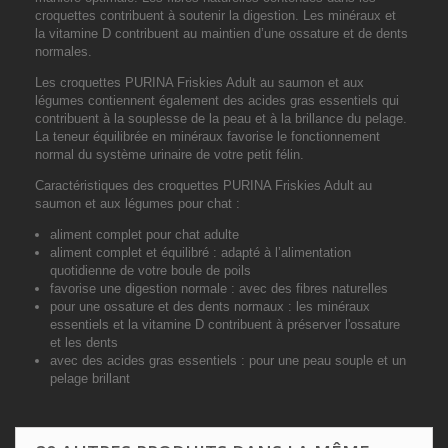
croquettes contribuent à soutenir la digestion. Les minéraux et
la
vitamine D
contribuent au maintien d’une
ossature
et de dents
normales.
Les croquettes PURINA Friskies Adult au saumon et aux
légumes contiennent également des acides gras essentiels
qui
contribuent à la souplesse de la peau et à la brillance du pelage
.
La teneur équilibrée en minéraux favorise le fonctionnement
normal du système urinaire de votre petit félin.
Caractéristiques des croquettes PURINA Friskies Adult au
saumon et aux légumes pour chat :
aliment complet pour chat adulte
aliment complet et équilibré :
adapté à l’alimentation
quotidienne de votre boule de poils
favorise une digestion normale
: avec des fibres naturelles
pour une ossature et des dents
normaux
:
les minéraux
essentiels et la vitamine D contribuent à préserver l'ossature
et les dents
avec des acides gras essentiels
:
pour une peau souple et un
pelage brillant