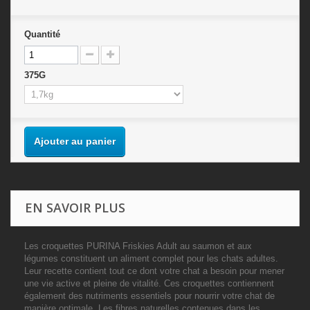
Quantité
375G
Ajouter au panier
EN SAVOIR PLUS
Les croquettes PURINA Friskies Adult au saumon et aux
légumes constituent un aliment complet pour les chats adultes.
Leur recette contient tout ce dont votre chat a besoin pour mener
une vie active et pleine de vitalité. Ces croquettes contiennent
également
des nutriments essentiels
pour nourrir votre chat de
manière optimale. Les
fibres naturelles
contenues dans les