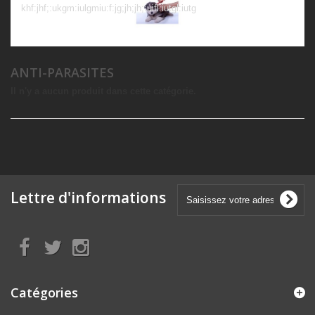
khf:jhf;:ukgm:iulgmiu:f:jg;jh;jh;:uifl:iutgl:iutg
ANTI-PARASITES
Il n'y a aucun produit dans cette catégorie.
Lettre d'informations
Catégories