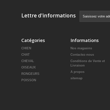
Lettre d'informations
Catégories
Informations
CHIEN
Nos magasins
CHAT
Contactez-nous
CHEVAL
Conditions de Vente et
Livraison
OISEAUX
A propos
RONGEURS
sitemap
POISSON