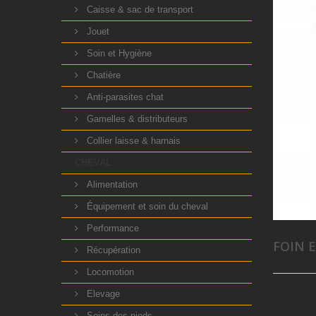
Caisse & sac de transport
Jouet
Soin et Hygiène
Chatière
Anti-parasites chat
Gamelles & distributeurs
Collier laisse & harnais
CHEVAL
Alimentation
Équipement et soin du cheval
Performance
FOIN E
Récupération
Locomotion
Elevage
Soins des pieds