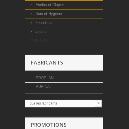
Enclos et Clapier
Soin et Hygiène
Friandises
Jouets
POISSON
FABRICANTS
PROPLAN
PURINA
Tous les fabricants
PROMOTIONS