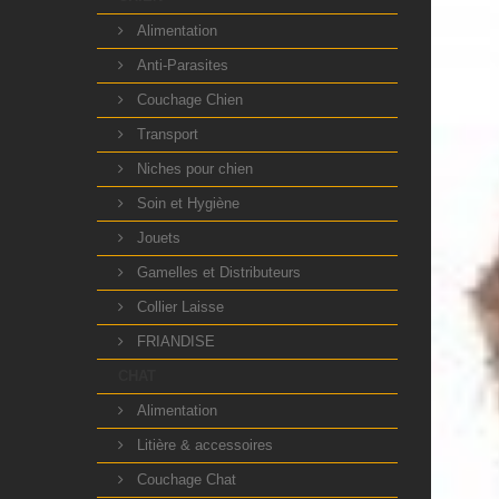
Alimentation
Anti-Parasites
Couchage Chien
Transport
Niches pour chien
Soin et Hygiène
Jouets
Gamelles et Distributeurs
Collier Laisse
FRIANDISE
CHAT
Alimentation
Litière & accessoires
Couchage Chat