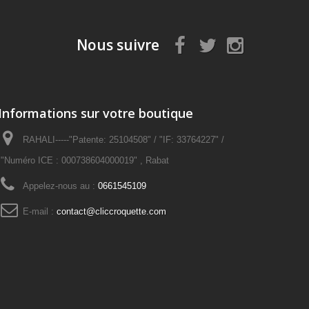
Nous suivre
Informations sur votre boutique
RAHALI-----"Patente: 25104508" / "IF: 33764227" /
"Numéro ICE : 000738604000019" , Rabat
Appelez-nous au :
0661545109
E-mail :
contact@cliccroquette.com