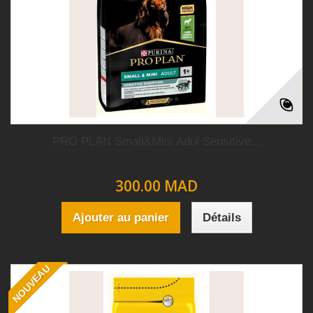
PRO PLAN Small&Mini Adul Sensitive...
300.00 MAD
Ajouter au panier
Détails
NOUVEAU