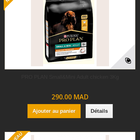
PRO PLAN Small&Mini Adult chicken 3Kg
290.00 MAD
Ajouter au panier
Détails