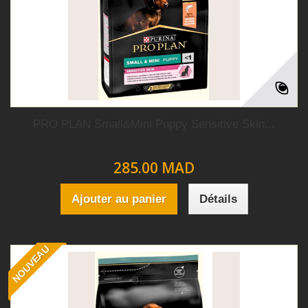
PRO PLAN Small&Mini Puppy Sensitive Skin...
285.00 MAD
Ajouter au panier
Détails
NOUVEAU