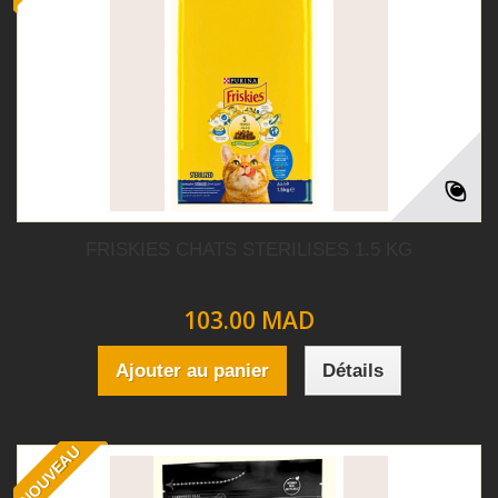
FRISKIES CHATS STERILISES 1.5 KG
103.00 MAD
Ajouter au panier
Détails
NOUVEAU