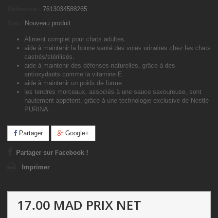
Référence :
7613034588265
État :
Nouveau produit
Aliment complet pour chats adultes.
aide à maintenir la bonne santé des voies urinaires chez les chats
castrés/stérilisés.
aide à maintenir des défenses naturelles, grâce à des
antioxydants comme la vitamine E.
aide à maintenir un poids de forme.
les tendres morceaux, associés à une sauce savoureuse, sont
hautement appètent, grâce à une technologie exclusive de Nestlé
PURINA .
Partager
Google+
Partager sur Facebook !
Imprimer
17.00 MAD
PRIX NET