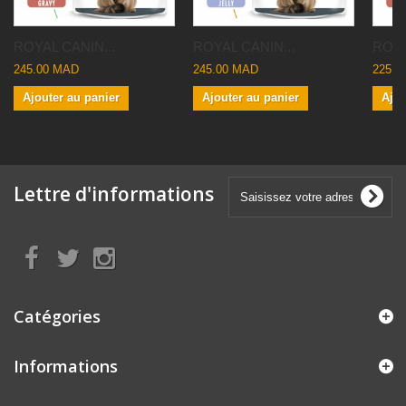
ROYAL CANIN...
ROYAL CANIN...
ROYA
245.00 MAD
245.00 MAD
225.0
Ajouter au panier
Ajouter au panier
Ajou
Lettre d'informations
Catégories
Informations