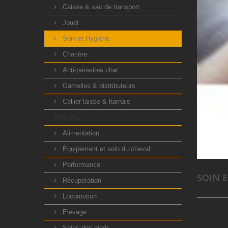
Caisse & sac de transport
Jouet
Soin et Hygiène
Chatière
Anti-parasites chat
Gamelles & distributeurs
Collier laisse & harnais
CHEVAL
Alimentation
Équipement et soin du cheval
Performance
SOIN 
Récupération
Locomotion
Elevage
Soins des pieds