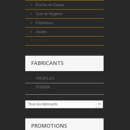
Enclos et Clapier
Soin et Hygiène
Friandises
Jouets
POISSON
FABRICANTS
PROPLAN
PURINA
Tous les fabricants
PROMOTIONS