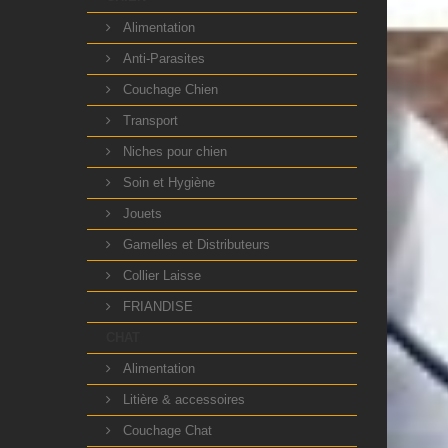
Alimentation
Anti-Parasites
Couchage Chien
Transport
Niches pour chien
Soin et Hygiène
Jouets
Gamelles et Distributeurs
Collier Laisse
FRIANDISE
CHAT
Alimentation
Litière & accessoires
Couchage Chat