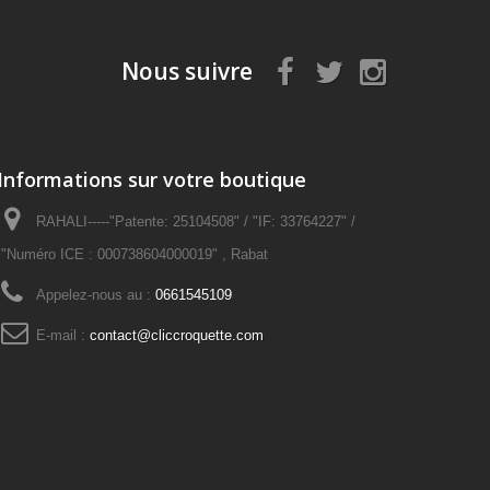
Nous suivre
Informations sur votre boutique
RAHALI-----"Patente: 25104508" / "IF: 33764227" /
"Numéro ICE : 000738604000019" , Rabat
Appelez-nous au :
0661545109
E-mail :
contact@cliccroquette.com