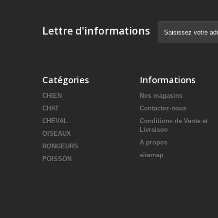
Lettre d'informations
Catégories
Informations
CHIEN
Nos magasins
CHAT
Contactez-nous
CHEVAL
Conditions de Vente et
Livraison
OISEAUX
A propos
RONGEURS
sitemap
POISSON