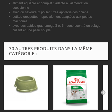
aliment équilibré et complet :
adapté à l’alimentation
quotidienne
avec du savoureux poulet :
très apprécié des chiens
petites croquettes :
spécialement adaptées aux petites
mâchoires
avec des acides gras oméga-3 et 6 :
contribuent à un pelage
brillant et une peau souple
30 AUTRES PRODUITS DANS LA MÊME
CATÉGORIE :