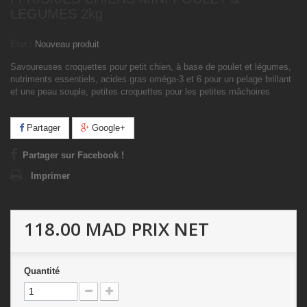
LEGUMES 2kg
État :
Nouveau produit
Savoureuses croquettes pour petit chien, à base de poulet et légumes,
nutriments essentiels, acides gras oméga-3 et 6 pour un pelage brillant
et une peau souple, petites croquettes pour les petites mâchoires
Partager
Google+
Partager sur Facebook !
Imprimer
118.00 MAD
PRIX NET
Quantité