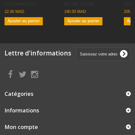
STEFANPLAST...
ROYAL CANIN...
ROYA
22.00 MAD
190.00 MAD
205.0
Ajouter au panier
Ajouter au panier
Ajou
Lettre d'informations
Catégories
Informations
Mon compte