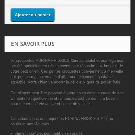
Ajouter au panier
EN SAVOIR PLUS
es croquettes PURINA FRISKIES Mini au poulet et aux légumes
ont été spécialement développées pour répondre aux besoins de
votre petit chien. Ces petites croquettes conviennent à merveille
aux petites mâchoires afin d’offrir une expérience gustative
agréable. Votre chien va adorer le délicieux goût de poulet frais.
Cet aliment peut être proposé à votre chien dans le cadre de son
alimentation quotidienne et lui fournira tout ce dont il a besoin
pour mener une vie active et pleine de vitalité.
Caractéristiques de croquettes PURINA FRISKIES Mini au
poulet et aux légumes :
aliment complet pour petit chien adulte