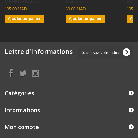
MENFORSAN...
Menforsan...
SANIC
105.00 MAD
60.00 MAD
105.0
Ajouter au panier
Ajouter au panier
Ajou
Lettre d'informations
Catégories
Informations
Mon compte