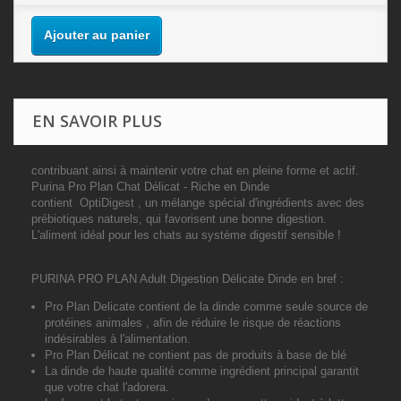
Ajouter au panier
EN SAVOIR PLUS
contribuant ainsi à maintenir votre chat en pleine forme et actif.
Purina Pro Plan Chat Délicat - Riche en Dinde
contient
OptiDigest
, un mélange spécial d'ingrédients avec des
prébiotiques naturels, qui favorisent une bonne digestion.
L'aliment idéal pour les chats au système digestif sensible !
PURINA PRO PLAN Adult Digestion Délicate Dinde en bref :
Pro Plan Delicate contient
de la dinde comme seule source de
protéines animales
, afin de réduire le risque de réactions
indésirables à l'alimentation.
Pro Plan Délicat ne contient
pas de produits à base de blé
La dinde de haute qualité
comme ingrédient principal garantit
que votre chat l'adorera.