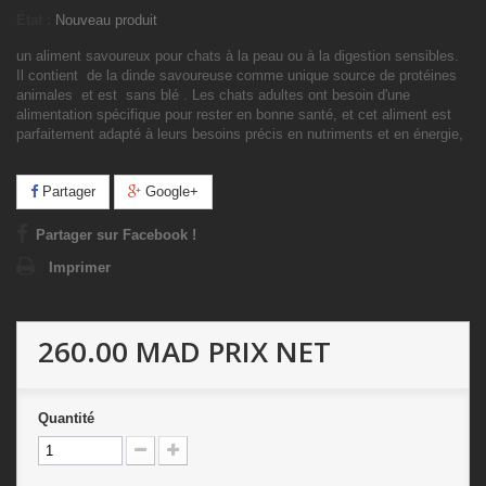
État :
Nouveau produit
un aliment savoureux pour chats à la peau ou à la digestion sensibles.
Il contient
de la dinde savoureuse comme unique source de protéines
animales
et est
sans blé
. Les chats adultes ont besoin d'une
alimentation spécifique pour rester en bonne santé, et cet aliment est
parfaitement adapté à leurs besoins précis en nutriments et en énergie,
Partager
Google+
Partager sur Facebook !
Imprimer
260.00 MAD
PRIX NET
Quantité