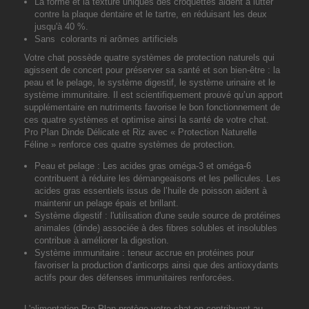
La forme et la texture uniques des croquettes
aident à lutter
contre la plaque dentaire et le tartre, en réduisant les deux
jusqu'à 40 %.
Sans
colorants ni arômes artificiels
Votre chat possède quatre systèmes de protection naturels qui
agissent de concert pour préserver sa santé et son bien-être : la
peau et le pelage, le système digestif, le système urinaire et le
système immunitaire. Il est scientifiquement prouvé qu’un apport
supplémentaire en nutriments favorise le bon fonctionnement de
ces quatre systèmes et optimise ainsi la santé de votre chat.
Pro Plan Dinde Délicate et Riz avec « Protection Naturelle
Féline » renforce ces quatre systèmes de protection.
Peau et pelage :
Les acides gras oméga-3 et oméga-6
contribuent à réduire les démangeaisons et les pellicules. Les
acides gras essentiels issus de l’huile de poisson aident à
maintenir un pelage épais et brillant.
Système digestif :
l'utilisation d'une seule source de protéines
animales (dinde) associée à des fibres solubles et insolubles
contribue à améliorer la digestion.
Système immunitaire :
teneur accrue en protéines pour
favoriser la production d’anticorps ainsi que des antioxydants
actifs pour des défenses immunitaires renforcées.
L'alimentation Pro Plan protège votre chat en contribuant au