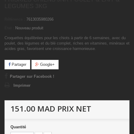
LEGUMES 3KG
Référence :
7613035980266
État :
Nouveau produit
Croquettes équilibrées pour les chiots à partir de 6 semaines, avec du
poulet, des légumes et du blé complet, riches en vitamines, minéraux et
acides gras, favorisent une croissance harmonieuse.
Partager
Google+
Partager sur Facebook !
Imprimer
151.00 MAD
PRIX NET
Quantité