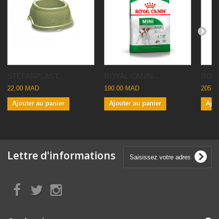
STEFANPLAST...
ROYAL CANIN...
ROYA
22.00 MAD
190.00 MAD
205.0
Ajouter au panier
Ajouter au panier
Ajou
Lettre d'informations