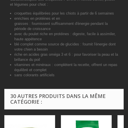
et légumes pour chiot :
croquettes équilibrées pour les chiots à partir de 6 semaines
enrichies en protéines et en
graisses :
fournissent suffisamment d'énergie pendant la
période de croissance
avec du poulet riche en protéines :
digeste, facile à assimiler,
haute appétence
blé complet comme source de glucides :
fournit l'énergie dont
votre chien a besoin
riche en acides gras oméga 3 et 6 :
pour favoriser la peau et la
brillance du poil
vitamines et minéraux :
complètent la recette, offrent un repas
équilibré et complet
sans colorants artificiels
30 AUTRES PRODUITS DANS LA MÊME
CATÉGORIE :