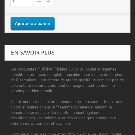
Ajouter au panier
EN SAVOIR PLUS
Les croquettes PURINA Friskies Junior au poulet et légumes
constituent un repas complet et équilibré pour les chiots de plus
de 6 semaines. Leur recette de grande qualité ne contient pas de
colorants et fournit à votre petit compagnon tout ce dont il a
besoin pour bien grandir.
Cet aliment est
enrichi en protéines et en graisses
et fournit aux
chiots et jeunes chiens suffisamment d'énergie pendant la
période de croissance. Sa recette contient également
des
vitamines, des minéraux et des acides gras oméga
pour
offrir un repas complet et équilibré.
Caractéristiques des croquettes PURINA Friskies Junior, poulet