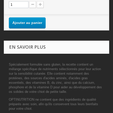
Ajouter au panier
EN SAVOIR PLUS
Spécialement formulée sans gluten, la recette contient un
mélange spécifique de nutriments sélectionnés pour leur action
sur la sensibilité cutanée. Elle contient notamment des
protéines, des sources d'acides aminés, d'acides gras
essentiels, des vitamines B, du zinc, ainsi que du calcium,
phosphore et de la vitamine D pour aider au développement des
os solides de votre chiot de petite taille.
OPTINUTRITION ne contient que des ingrédients de qualité
préparés avec soin, afin qu'ils conservent tous leurs bienfaits
pour votre chiot.