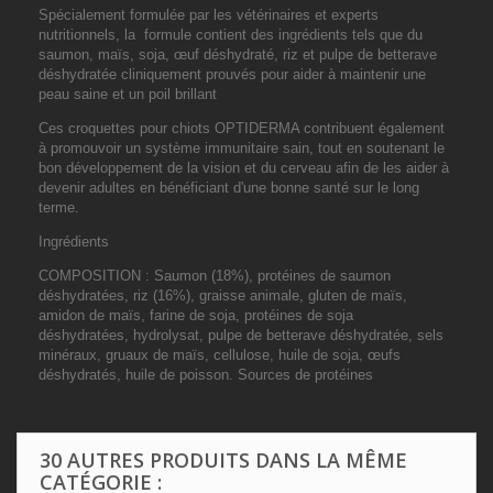
Spécialement formulée par les vétérinaires et experts
nutritionnels, la formule contient des ingrédients tels que du
saumon, maïs, soja, œuf déshydraté, riz et pulpe de betterave
déshydratée cliniquement prouvés pour aider à maintenir une
peau saine et un poil brillant
Ces croquettes pour chiots OPTIDERMA contribuent également
à promouvoir un système immunitaire sain, tout en soutenant le
bon développement de la vision et du cerveau afin de les aider à
devenir adultes en bénéficiant d'une bonne santé sur le long
terme.
Ingrédients
COMPOSITION : Saumon (18%), protéines de saumon
déshydratées, riz (16%), graisse animale, gluten de maïs,
amidon de maïs, farine de soja, protéines de soja
déshydratées, hydrolysat, pulpe de betterave déshydratée, sels
minéraux, gruaux de maïs, cellulose, huile de soja, œufs
déshydratés, huile de poisson. Sources de protéines
30 AUTRES PRODUITS DANS LA MÊME
CATÉGORIE :