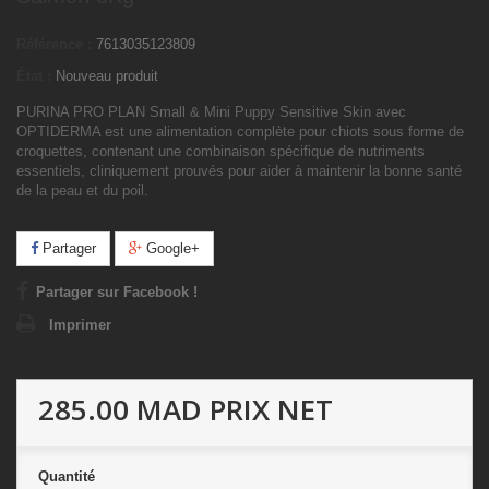
Référence :
7613035123809
État :
Nouveau produit
PURINA PRO PLAN Small & Mini Puppy Sensitive Skin avec
OPTIDERMA est une alimentation complète pour chiots sous forme de
croquettes, contenant une combinaison spécifique de nutriments
essentiels, cliniquement prouvés pour aider à maintenir la bonne santé
de la peau et du poil.
Partager
Google+
Partager sur Facebook !
Imprimer
285.00 MAD
PRIX NET
Quantité