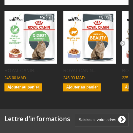
ROYAL CANIN...
ROYAL CANIN...
ROYA
245.00 MAD
245.00 MAD
225.0
Ajouter au panier
Ajouter au panier
Ajou
Lettre d'informations